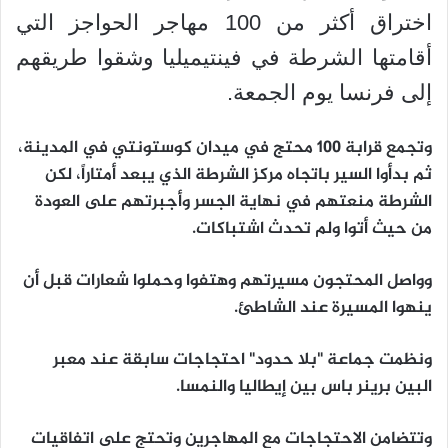
اختراق أكثر من 100 مهاجر الحواجز التي
أقامتها الشرطة في فينتيميليا وشقوا طريقهم
إلى فرنسا يوم الجمعة.
وتجمع قرابة 100 محتج في ميدان كوستونتي في المدينة،
ثم بدأوا السير باتجاه مركز الشرطة الذي يبعد أمتاراً، لكن
الشرطة منعتهم في نهاية الجسر وأجبرتهم على العودة
من حيث أتوا ولم تحدث اشتباكات.
وواصل المحتجون مسيرتهم وهتفوا وحملوا شعارات قبل أن
ينهوا المسيرة عند الشاطئ.
ونظمت جماعة "بلا حدود" احتجاجات سابقة عند معبر
البين برينر باس بين إيطاليا والنمسا.
وتتضامن الاحتجاجات مع المهاجرين وتحتج على اتفاقيات