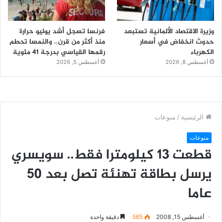
وزيرة الاقتصاد الألمانية تستبعد
فرنسا تسجل أشد يوليو حرارة
حدوث انخفاض في أسعار
منذ أكثر من قرن.. والنمسا تحطم
الكهرباء
رقمها القياسي بدرجة 41 مئوية
أغسطس 8, 2026
أغسطس 5, 2026