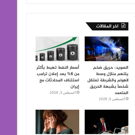
اخر المقالات
السويد: حريق ضخم
أسعار النفط تهبط بأكثر
يلتهم منازل وسط
من 6% بعد إعلان ترامب
لاهولم والشرطة تعتقل
استئناف المحادثات مع
شخصاً بشبهة الحريق
إيران
المتعمد
أغسطس 3, 2026
أغسطس 5, 2026