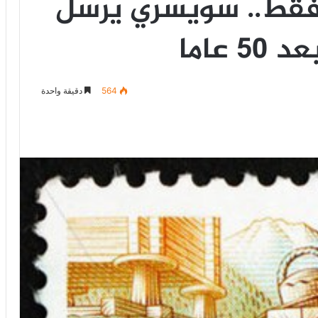
ومترا فقط.. سويسري يرسل
عاما
564
دقيقة واحدة