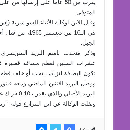
المتوفى.
وقال الابن لوكالة الأنباء السويسرية (إس
في الـ16 من ديس
الجبل.
وذكر متحدث باسم البريد السويسري 
عشرات السنين لقطع مسافة قصيرة في
تكون البطاقة انزلقت تحت أو خلف قطعة 
البريد الأصلي والذي يقدر بـ0.10 فرنك غير كاف، وفقاً للمعدلات الحالية.
ونقلت الوكالة عن ابن المزارع قوله: "ربما سأنتظر أنا أيضاً 
فيسبوك
تويتر
ماسنجر
شاركها