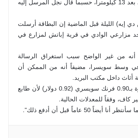
يقرب من 50 عاماً على إرسالها من على بعد 13 كيلومتراً، حسبما قال نجل المرسل إليه
 دي إيه) الليلة قبل الماضية إن البطاقة أرسلت
مبر 1965، من قبل أحد مزارعي الوادي في قرية إباتش لمزارع في
أنه من غير الواضح سبب استغراق الرسالة
 وسط سويسرا، مضيفاً أنه من الممكن أن
أثاث داخل مكتب البريد.
ووصل البريد الاثنين الماضي ومعه فاتورة بـ0.90 فرنك سويسري (0.92 دولار) لأن طابع
50 عاماً قبل أن أدفع ذلك".