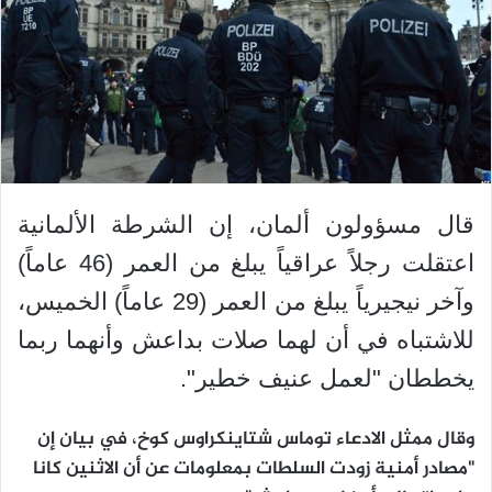
قال مسؤولون ألمان، إن الشرطة الألمانية
اعتقلت رجلاً عراقياً يبلغ من العمر (46 عاماً)
وآخر نيجيرياً يبلغ من العمر (29 عاماً) الخميس،
للاشتباه في أن لهما صلات بداعش وأنهما ربما
يخططان "لعمل عنيف خطير".
وقال ممثل الادعاء توماس شتاينكراوس كوخ، في بيان إن
"مصادر أمنية زودت السلطات بمعلومات عن أن الاثنين كانا