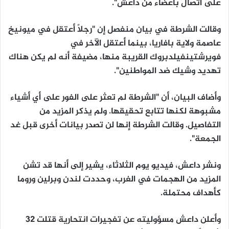
على اتصال بأعضاء من داعش".
وقالت الشرطة في بيان منفصل إن "رجلاً أعتقل في ميونيخ
عاصمة ولاية بافاريا، بينما أعتقل الآخر في
فويرشتينفيلدبروك القريبة منها، مضيفة أنه لم يكن هناك
تهديد وشيك ضد المواطنين".
وأضاف البيان، أن "الشرطة لم تعثر على الفور على أي أشياء
مشبوهة لكنها تتابع تحقيقها. ولم يذكر المزيد من
التفاصيل. وقالت الشرطة إنها لن تصدر بيانات أخرى قبل غد
الجمعة".
ونشر داعش، فيديو يوم الثلاثاء، يشير إلى أنها قد تشن
المزيد من الهجمات في الغرب، وحددت لندن وبرلين وروما
كأهداف محتملة.
وأعلن داعش مسؤوليته عن تفجيرات انتحارية قتلت 32