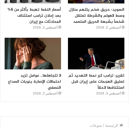
السويد: حريق ضخم يلتهم منازل
أسعار النفط تهبط بأكثر من 6%
وسط لاهولم والشرطة تعتقل
بعد إعلان ترامب استئناف
شخصاً بشبهة الحريق المتعمد
المحادثات مع إيران
أغسطس 5, 2026
أغسطس 3, 2026
تقرير: ترامب كرر نمط التهديد ثم
لا تتجاهلها.. عوامل تزيد
تعليق الهجمات على إيران قبل
احتمالات الإصابة بنوبات الصداع
استئنافها لاحقاً
النصفي
أغسطس 3, 2026
أغسطس 3, 2026