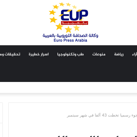
آراء
رياضة
منوعات
طب وتكنولوجيا
اسرار خطيرة
تحقيقات ومق
خطت 43 ألفا في شهر سبتمبر