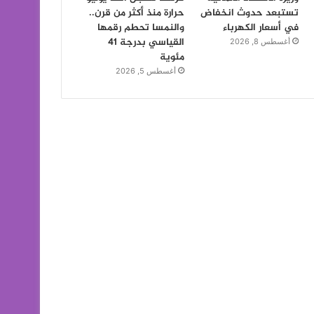
تستبعد حدوث انخفاض
حرارة منذ أكثر من قرن..
في أسعار الكهرباء
والنمسا تحطم رقمها
القياسي بدرجة 41
أغسطس 8, 2026
مئوية
أغسطس 5, 2026