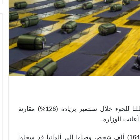
تلقت وزارة الداخلية الألمانية 43071 طلبا للجوء خلال سبتمبر بزيادة (126%) مقارنة
علنت الوزارة.
وأشارت الوزارة في بيان إلى أن نحو (164) ألف شخص وصلوا إلى ألمانيا قد سجلوا