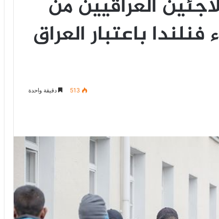
جئين العراقيين من
فنلندا باعتبار العراق
513
دقيقة واحدة