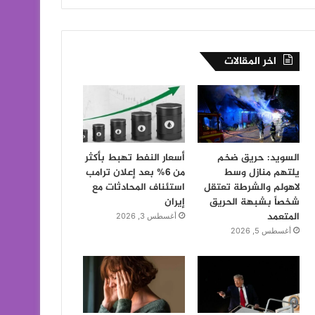
اخر المقالات
السويد: حريق ضخم
أسعار النفط تهبط بأكثر
يلتهم منازل وسط
من 6% بعد إعلان ترامب
لاهولم والشرطة تعتقل
استئناف المحادثات مع
شخصاً بشبهة الحريق
إيران
المتعمد
أغسطس 3, 2026
أغسطس 5, 2026