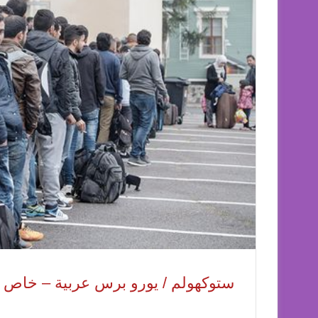
ستوكهولم / يورو برس عربية – خاص