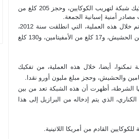
تمكنت مصالح الشرطة الإسبانية من تفكيك شبكة لتهريب الكوكايين، وحجز 205 كلغ من
مصادر أمنية إسبانية الجمعة.
وذكر بلاغ للحرس المدني الإسباني أنه تم خلال هذه العملية، التي انطلقت سنة 2012،
القبض على 36 شخصا، وحجز 120 كلغ من الحشيش، و17 كلغ من الأمفيتامين، و130 كلغ
تمكنوا، أيضا، خلال هذه العملية، من تفكيك
تامين والحشيش، وحجز مبلغ مليون أورو نقدا.
ها الشرطة، أظهرت أن هذه الشبكة تعد من بين
لكناري، الذي يتم إدخاله من البرازيل إلى هذا
 للكوكايين القادم من أمريكا اللاتينية.