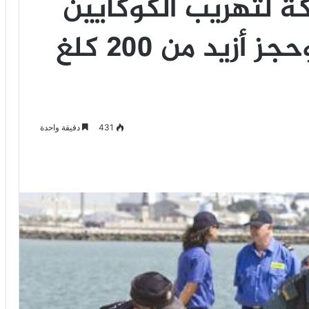
ة لتهريب الكوكايين
واعتقال 36 شخصا وحجز أزيد من 200 كلغ
431
دقيقة واحدة