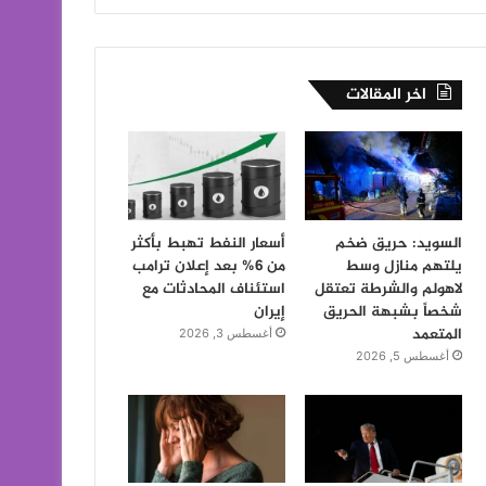
اخر المقالات
السويد: حريق ضخم
أسعار النفط تهبط بأكثر
يلتهم منازل وسط
من 6% بعد إعلان ترامب
لاهولم والشرطة تعتقل
استئناف المحادثات مع
شخصاً بشبهة الحريق
إيران
المتعمد
أغسطس 3, 2026
أغسطس 5, 2026