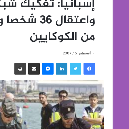
إسبانيا: تفكيك شبك
من الكوكايين
أغسطس 15, 2007
فيسبوك
تويتر
لينكدإن
ماسنجر
مشاركة عبر البريد
طباعة