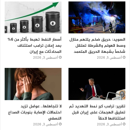
السويد: حريق ضخم يلتهم منازل
أسعار النفط تهبط بأكثر من 6%
وسط لاهولم والشرطة تعتقل
بعد إعلان ترامب استئناف
شخصاً بشبهة الحريق المتعمد
المحادثات مع إيران
أغسطس 5, 2026
أغسطس 3, 2026
تقرير: ترامب كرر نمط التهديد ثم
لا تتجاهلها.. عوامل تزيد
تعليق الهجمات على إيران قبل
احتمالات الإصابة بنوبات الصداع
استئنافها لاحقاً
النصفي
أغسطس 3, 2026
أغسطس 3, 2026