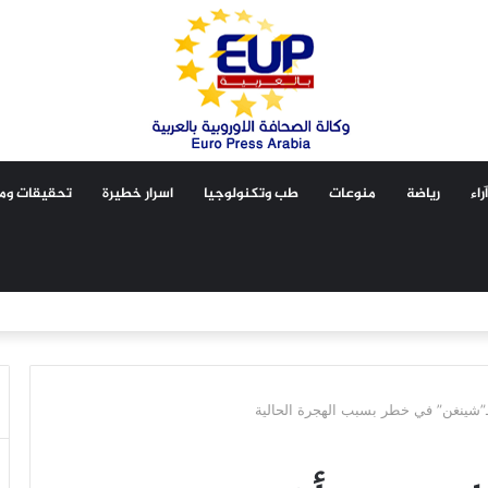
آراء
رياضة
منوعات
طب وتكنولوجيا
اسرار خطيرة
تحقيقات ومق
ـ”شينغن” في خطر بسبب الهجرة الحالية