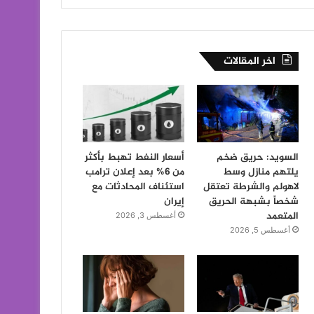
اخر المقالات
السويد: حريق ضخم
أسعار النفط تهبط بأكثر
يلتهم منازل وسط
من 6% بعد إعلان ترامب
لاهولم والشرطة تعتقل
استئناف المحادثات مع
شخصاً بشبهة الحريق
إيران
المتعمد
أغسطس 3, 2026
أغسطس 5, 2026