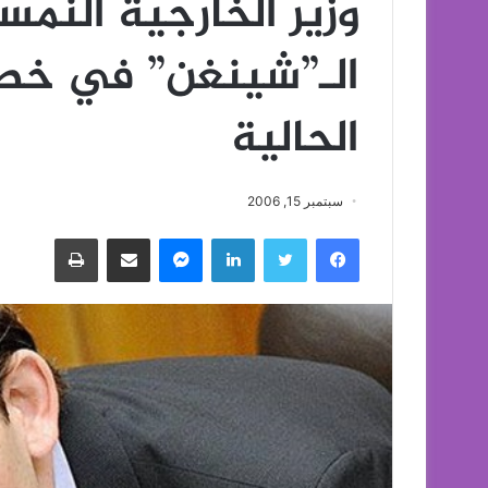
وزير الخارجية النمس
الـ”شينغن” في خطر
الحالية
سبتمبر 15, 2006
فيسبوك
تويتر
لينكدإن
ماسنجر
مشاركة عبر البريد
طباعة