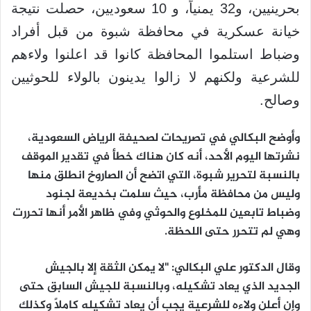
بحرينيين، و32 يمنياً، و 10 سعوديين، حصلت نتيجة
خيانة عسكرية في محافظة شبوة من قبل أفراد
وضباط استلموا المحافظة كانوا قد اعلنوا ولاءهم
للشرعية ولكنهم لا زالوا يدينون بالولاء للحوثيين
وصالح.
وأوضح البكالي في تصريحات لصحيفة الرياض السعودية،
نشرتها اليوم الأحد، أنه كان هناك خطأ في تقدير الموقف
بالنسبة لتحرير شبوة، التي اتضح أن الصاروخ انطلق منها
وليس من محافظة مأرب، حيث سلمت بخديعة لجنود
وضباط تابعين للمخلوع والحوثي وفي ظاهر الأمر أنها تحررت
وهي لم تتحرر حتى اللحظة.
وقال الدكتور علي البكالي: "لا يمكن الثقة إلا بالجيش
الجديد الذي يعاد تشكيله، وبالنسبة للجيش السابق حتى
وإن أعلن ولاءه للشرعية يجب أن يعاد تشكيله كاملاً وكذلك