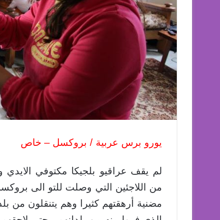
يورو برس عربية / بروكسل – خاص
لم يقف عراقيو بلجيكا مكتوفي الايدي و
من اللاجئين التي وصلت للتو الى بروكسل
مضنية أرهقتهم كثيرا وهم يتنقلون من بل
الذي فروا منه من بلدانهم ، حتى لاحقهم