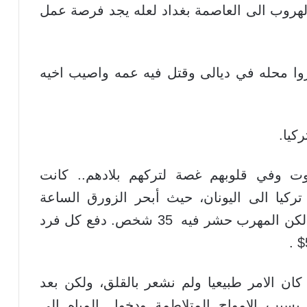
لهروب الى العاصمة بغداد لعله يجد فرصة عمل
وا محله في ديالى وقتل فيه عمه واصيب اخيه
كيا.
 وفي قلوبهم غصة لتركهم بلادهم.. كانت
ركيا الى اليونان، حيث أبحر الزورق الساعة
الثامنة مساءا وكان يتسع ل 15 شخصا لكن المهرب حشر فيه 35 شخص. دفع كل فرد
ان الامر طبيعيا ولم نشعر بالقلق، ولكن بعد
قي بسبب الامواج المتلاطمة ودخول المياه الى