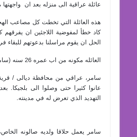
عائلة عراقية الى منزله بعد ان واجهتها 
هذه العائلة التي تخطت كل مصاعب الهجر
كاد خطأ لمفوضية اللاجئين ان يفرقهم
الحل ان يقوم مراسلنا بدعوتهم للبقاء في
العائله مكونه من اب عمره 26 سنه (سامر) والام 19 سنه (منى) وابنتين .
سامر، عراقي من محافظة ديالى / قرية ه
عانوا كثيرا حتى وصلوا الى بلجيكا. ب
التهديد الذي تعرض له في مدينته.
سامر يعمل حلاقا ولديه صالونه الخاص