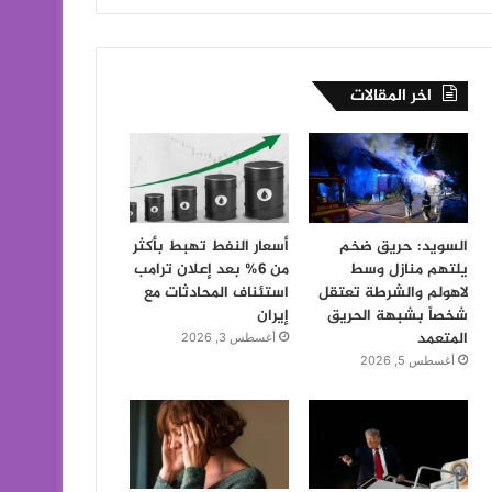
اخر المقالات
السويد: حريق ضخم
أسعار النفط تهبط بأكثر
يلتهم منازل وسط
من 6% بعد إعلان ترامب
لاهولم والشرطة تعتقل
استئناف المحادثات مع
شخصاً بشبهة الحريق
إيران
المتعمد
أغسطس 3, 2026
أغسطس 5, 2026