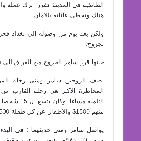
الطائفية في المدينة فقرر ترك عمله وا
هناك وتحظى عائلته بالامان.
ولكن بعد يوم من وصوله الى بغداد فجر
بجروح.
حينها قرر سامر الخروج من العراق الى تر
يصف الزوجين سامر ومنى رحلة الموت
المخاطرة الاكبر هي رحلة القارب من ت
منهم 1500$ والاطفال عن كل طفلة 500$ .
يواصل سامر ومنى حديثهما : في البدء ك
مرور 10 دقائق شعرنا برعب حقي