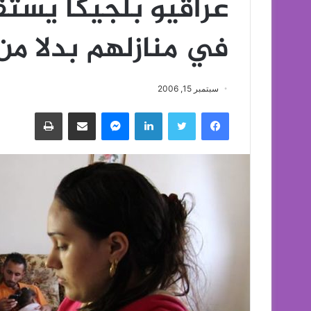
عراقيو بلجيكا يستق
في منازلهم بدلا م
سبتمبر 15, 2006
فيسبوك
تويتر
لينكدإن
ماسنجر
مشاركة عبر البريد
طباعة