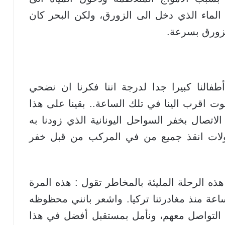
 الماء الذي دخل الى الزورق، ولكن البحر كان
لزورق بسرعة.
النا كبيرا جدا لدرجة اننا فكرنا ان نضحي
وت اقرب الينا في تلك الساعة.. بقينا على هذا
لات الاتصال بخفر السواحل اليونانية الذي زودنا به
اولات انقذ جميع من في المركب من قبل خفر
هذه الرحلة المليئة بالمخاطر تقول : هذه المرة
لى التي تنام فيه ابنتي اكثر من 15 ساعة منذ مغادرتنا تركيا. واشعر بانني محظوظه
ة التواصل معهم، ونأمل بمستقبل أفضل في هذا