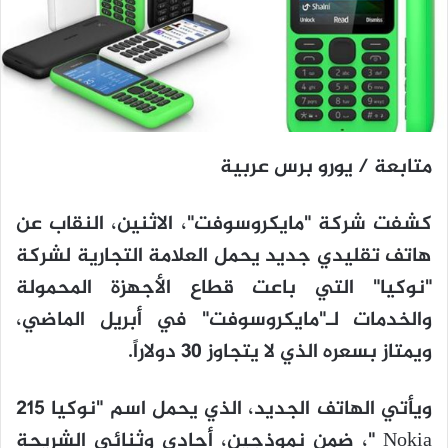
متابعة / يورو برس عربية
كشفت شركة "مايكروسوفت"، الاثنين، النقاب عن
هاتف تقليدي جديد يحمل العلامة التجارية لشركة
"نوكيا" التي باعت قطاع الأجهزة المحمولة
والخدمات لـ"مايكروسوفت" في أبريل الماضي،
ويمتاز بسعره الذي لا يتجاوز 30 دولاراً.
ويأتي الهاتف الجديد، الذي يحمل اسم "نوكيا 215
Nokia "، ضمن نموذجين، أحادي وثنائي الشريحة