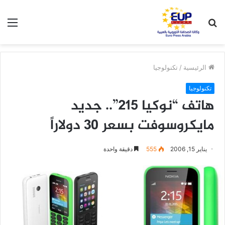
بحث
الق
عن
الرئيسية
/
تكنولوجيا
تكنولوجيا
هاتف “نوكيا 215”.. جديد
مايكروسوفت بسعر 30 دولاراً
يناير 15, 2006
555
دقيقة واحدة