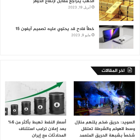
الذهب يتراجع مقابل ارتفاع الدولار
أبريل 19, 2023
خطأ فادح قد يحتوي عليه تصميم آيفون 15
مايو 9, 2023
اخر المقالات
السويد: حريق ضخم يلتهم منازل
أسعار النفط تهبط بأكثر من 6%
وسط لاهولم والشرطة تعتقل
بعد إعلان ترامب استئناف
شخصاً بشبهة الحريق المتعمد
المحادثات مع إيران