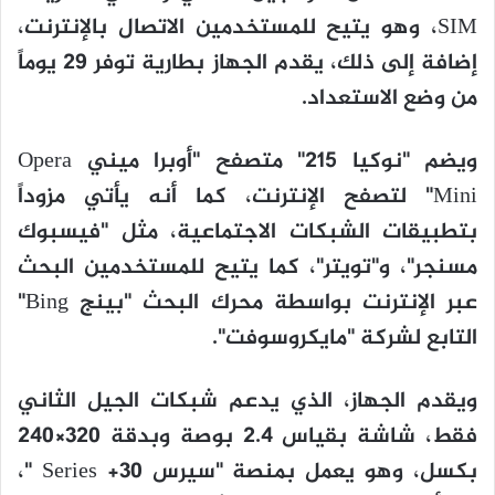
SIM، وهو يتيح للمستخدمين الاتصال بالإنترنت،
إضافة إلى ذلك، يقدم الجهاز بطارية توفر 29 يوماً
من وضع الاستعداد.
ويضم "نوكيا 215" متصفح "أوبرا ميني Opera
Mini" لتصفح الإنترنت، كما أنه يأتي مزوداً
بتطبيقات الشبكات الاجتماعية، مثل "فيسبوك
مسنجر"، و"تويتر"، كما يتيح للمستخدمين البحث
عبر الإنترنت بواسطة محرك البحث "بينج Bing"
التابع لشركة "مايكروسوفت".
ويقدم الجهاز، الذي يدعم شبكات الجيل الثاني
فقط، شاشة بقياس 2.4 بوصة وبدقة 320×240
بكسل، وهو يعمل بمنصة "سيرس 30+ Series "،