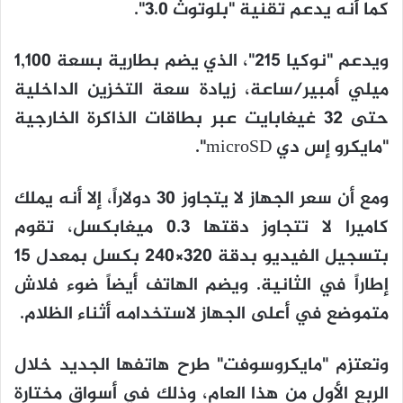
كما أنه يدعم تقنية "بلوتوث 3.0".
ويدعم "نوكيا 215"، الذي يضم بطارية بسعة 1,100
ميلي أمبير/ساعة، زيادة سعة التخزين الداخلية
حتى 32 غيغابايت عبر بطاقات الذاكرة الخارجية
"مايكرو إس دي microSD".
ومع أن سعر الجهاز لا يتجاوز 30 دولاراً، إلا أنه يملك
كاميرا لا تتجاوز دقتها 0.3 ميغابكسل، تقوم
بتسجيل الفيديو بدقة 320×240 بكسل بمعدل 15
إطاراً في الثانية. ويضم الهاتف أيضاً ضوء فلاش
متموضع في أعلى الجهاز لاستخدامه أثناء الظلام.
وتعتزم "مايكروسوفت" طرح هاتفها الجديد خلال
الربع الأول من هذا العام، وذلك في أسواق مختارة