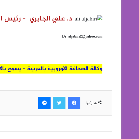
د. علي الجابري –
رئيس ال
Dr_aljabiri2@yahoo.com
وكالة الصحافة الاوروبية بالعربية – يسمح با
فيسبوك
تويتر
ماسنجر
شاركها