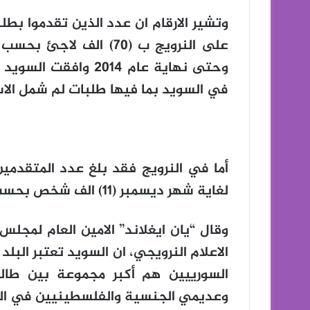
في السويد بما فيها طلبات لم شمل الاس
لغاية شهر ديسمبر (11) الف شخص بحسب الارقام الرسمية النرويجية.
وقال “يان ايغلاند” الامين العام لمج
الاعلام النرويجي، ان السويد تعتبر البلد
السورييين هم أكبر مجموعة بين طالب
وعديمي الجنسية والفلسطينيين في الدر