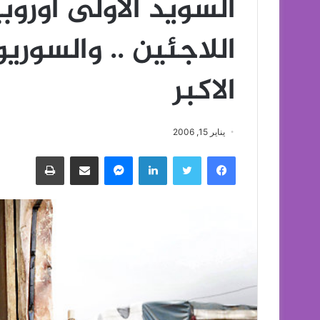
السويد الاولى أورو
اللاجئين .. والسور
الاكبر
يناير 15, 2006
فيسبوك
تويتر
لينكدإن
ماسنجر
مشاركة عبر البريد
طباعة