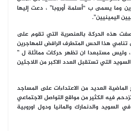
ين وما يسمى ب “أسلمة أوروبا” ، دعت إليها
ين اليمينيين”.
وصفت هذه الحركة بالعنصرية التي تقوم على
لى تنامي هذا الحس المتطرف الرافض للمهاجرين
ة ، وليس مستبعدا ان تظهر حركات مماثلة ل ”
لسويد التي تستقبل العدد الاكبر من اللاجئين
لماضية العديد من الاعتداءات على المساجد
دحم فيه الكثير من مواقع التواصل الاجتماعي
ي السويد والدنمارك والمانيا ودول اوروبية