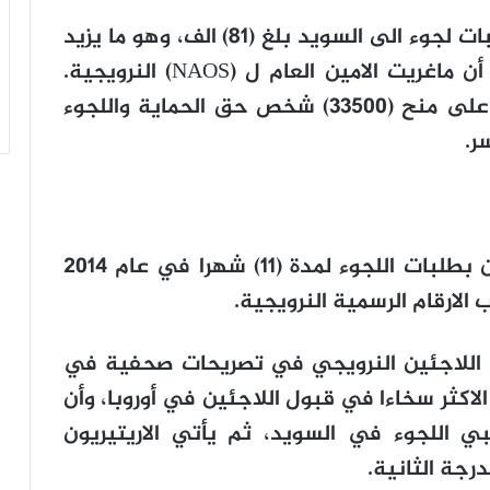
وتشير الارقام ان عدد الذين تقدموا بطلبات لجوء الى السويد بلغ (81) الف، وهو ما يزيد
على النرويج ب (70) الف لاجئ بحسب أن ماغريت الامين العام ل (NAOS) النرويجية.
وحتى نهاية عام 2014 وافقت السويد على منح (33500) شخص حق الحماية واللجوء
ر.
أما في النرويج فقد بلغ عدد المتقدمين بطلبات اللجوء لمدة (11) شهرا في عام 2014
لس اللاجئين النرويجي في تصريحات صحفية في
 الاكثر سخاءا في قبول اللاجئين في أوروبا، وأن
ي اللجوء في السويد، ثم يأتي الاريتيريون
جة الثانية.