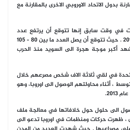
ارنة بدول الاتحاد الاوروبي الاخرى بالمقارنة مع
رت في وقت سابق إنها تتوقع أن يرتفع عدد
طالبي اللجوء في السويد خلال العام 2015 . حيث تتوقع أن يصل العدد ما بين 80 – 105
لاجئ جديد ، رغم أن عام 2014 شهد أكبر موجة هجرة الى السويد منذ الحرب
المتحدة في لقي ثلاثة الاف شخص مصرعهم خلال
 الابيض المتوسط ، أثناء محاولتهم الوصول الى اوروبا، وهو
201.
لوصول الى حلول حول خلافاتها في معالجة ملف
ين ، ظهرت حركات ومنظمات في اوروبا تدعو الى
 على مصراعيها . حيث شهدت العديد من المدن