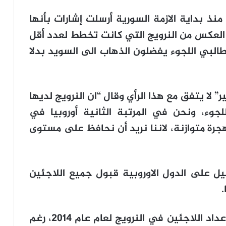
نذ بداية الازمة السورية أرسلت إشارات بأنها
 العكس من النرويج التي كانت تخطط لعدد أقل
طالبي اللجوء يفضلون الذهاب الى السويد بدلا
ر” لا يتفق مع هذا الرأي وقال “ان النرويج لديها
جوء، ونحن في المرتبة الثانية أوروبيا في
جرة متوازنة، لاننا نريد أن نحافظ على مستوى
يل على الدول الاوروبية قبول جميع اللاجئين
وتشير الارقام والاحصاءات الى إنخفاض أعداد اللاجئين في النرويج لعام عام 2014، رغم