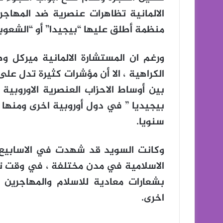
الالمانية تظاهرات عنصرية ضد المهاجر
منظمة أطلق عليها “بيجيدا” أو “الشعوبي
ورغم ان المستشارة الالمانية ميركل 
الكراهية ، الا أن مؤشرات كثيرة تدل ع
بين أوساط الاحزاب العنصرية الاوروبي
بيجيديا ” في دول أوروبية اخرى ومنها ا
سنويا.
وكانت السويد قد شهدت في الاسابيع ا
الاسلامية في مدن مختلفة ، في وقت تز
بشعارات معادية للاسلام والمهاجرين ف
اخرى.