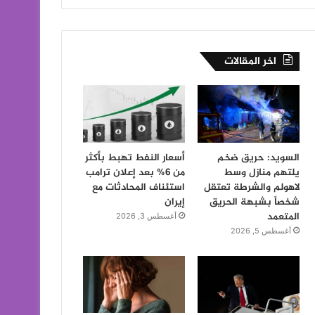
اخر المقالات
السويد: حريق ضخم
أسعار النفط تهبط بأكثر
يلتهم منازل وسط
من 6% بعد إعلان ترامب
لاهولم والشرطة تعتقل
استئناف المحادثات مع
شخصاً بشبهة الحريق
إيران
المتعمد
أغسطس 3, 2026
أغسطس 5, 2026