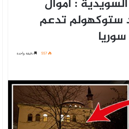
سويدية : اموال
 ستوكهولم تدعم
سوريا
557
دقيقة واحدة