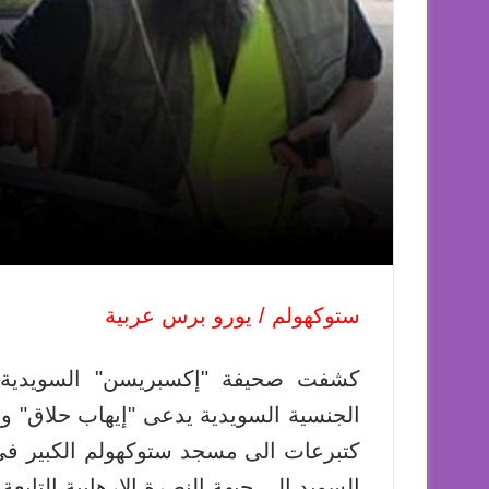
ستوكهولم / يورو برس عربية
كشفت صحيفة "إكسبريسن" السويدية ا
كتبرعات الى مسجد ستوكهولم الكبير في 
السويد الى جبهة النصرة الارهابية التابعة 