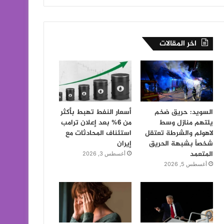
اخر المقالات
السويد: حريق ضخم
أسعار النفط تهبط بأكثر
يلتهم منازل وسط
من 6% بعد إعلان ترامب
لاهولم والشرطة تعتقل
استئناف المحادثات مع
شخصاً بشبهة الحريق
إيران
المتعمد
أغسطس 3, 2026
أغسطس 5, 2026