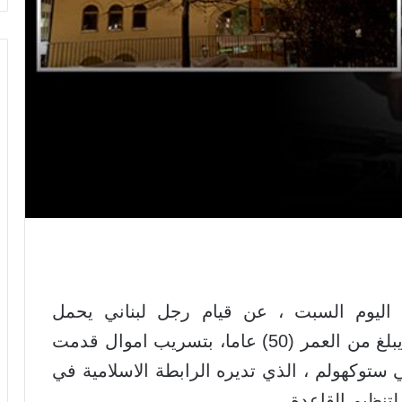
ليوم السبت ، عن قيام رجل لبناني يحمل
الجنسية السويدية يدعى "إيهاب حلاق" ويبلغ من العمر (50) عاما، بتسريب اموال قدمت
ستوكهولم ، الذي تديره الرابطة الاسلامية في
لتنظيم القاعدة.