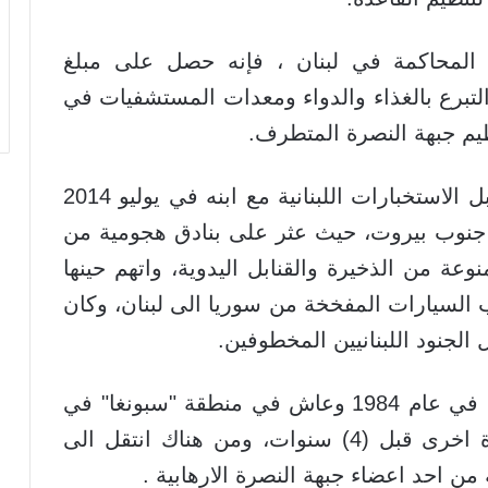
محاكمة في لبنان ، فإنه حصل على مبلغ
ى التبرع بالغذاء والدواء ومعدات المستشفيات في
ظيم جبهة النصرة المتطرف.
وقالت الصحيفة ان الرجل اعتقل من قبل الاستخبارات اللبنانية مع ابنه في يوليو 2014
 جنوب بيروت، حيث عثر على بنادق هجومية من
 من الذخيرة والقنابل اليدوية، واتهم حينها
ب السيارات المفخخة من سوريا الى لبنان، وكان
لجنود اللبنانيين المخطوفين.
وكان المتهم المذكور وصل الى السويد في عام 1984 وعاش في منطقة "سبونغا" في
العاصمة ستوكهولم، وعاد الى لبنان مرة اخرى قبل (4) سنوات، ومن هناك انتقل الى
من احد اعضاء جبهة النصرة الارهابية .