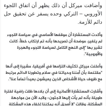
وأضافت ميركل أن ذلك يظهر أن اتفاق اللجوء
الأوروبي – التركي وحده يسفر عن تحقيق حل
دائم للأزمة.
وأكدت المستشارة أن موقفها الأساسي في سياسة اللجوء
لم يتغير، موضحة أن تصريحها بأنه تم ارتكاب خطأ، كانت
تشير بها "إلى النهج الكامل لسياسة اللجوء والهجرة
والأوروبية".
وأعلنت ميركل تكثيف التزامها في أفريقيا، مشيرة إلى أنها
"مقتنعة بأن أمننا وحياتنا في سلام وتطورنا الدائم مرتبط
مع ظروف حياة الأشخاص الذين يعيشون بعيداً تماماً عنا".
وأشارت المستشارة الألمانية إلى أن بلادها ظلت راضية لفترة
طويلة بأنه لم يأت إليها لاجئون- ولابد الآن من مواجهة
المشكلة، وقالت "لا أصدق أنه يمكننا إخفاء هذه المشكلة