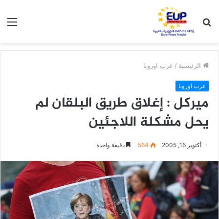
بحث
الق
عن
الرئيسية
/
عرب اوروبا
عرب اوروبا
ميركل : إغلاق طريق البلقان لم
يحل مشكلة اللاجئين
أكتوبر 16, 2005
564
دقيقة واحدة