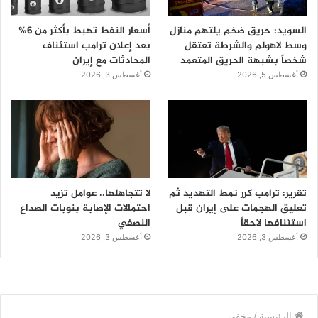
السويد: حريق ضخم يلتهم منازل
أسعار النفط تهبط بأكثر من 6%
وسط لاهولم والشرطة تعتقل
بعد إعلان ترامب استئناف
شخصاً بشبهة الحريق المتعمد
المحادثات مع إيران
أغسطس 5, 2026
أغسطس 3, 2026
تقرير: ترامب كرر نمط التهديد ثم
لا تتجاهلها.. عوامل تزيد
تعليق الهجمات على إيران قبل
احتمالات الإصابة بنوبات الصداع
استئنافها لاحقاً
النصفي
أغسطس 3, 2026
أغسطس 3, 2026