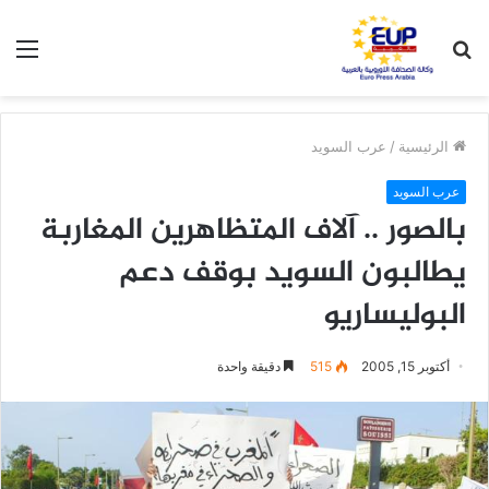
بحث
الق
عن
الرئيسية
/
عرب السويد
عرب السويد
بالصور .. آلاف المتظاهرين المغاربة
يطالبون السويد بوقف دعم
البوليساريو
أكتوبر 15, 2005
515
دقيقة واحدة