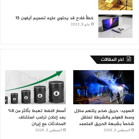
خطأ فادح قد يحتوي عليه تصميم آيفون 15
مايو 9, 2023
اخر المقالات
السويد: حريق ضخم يلتهم منازل
أسعار النفط تهبط بأكثر من 6%
وسط لاهولم والشرطة تعتقل
بعد إعلان ترامب استئناف
شخصاً بشبهة الحريق المتعمد
المحادثات مع إيران
أغسطس 5, 2026
أغسطس 3, 2026