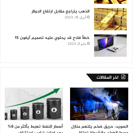
الذهب يتراجع مقابل ارتفاع الدولار
أبريل 19, 2023
خطأ فادح قد يحتوي عليه تصميم آيفون 15
مايو 9, 2023
اخر المقالات
السويد: حريق ضخم يلتهم منازل
أسعار النفط تهبط بأكثر من 6%
وسط لاهولم والشرطة تعتقل
بعد إعلان ترامب استئناف