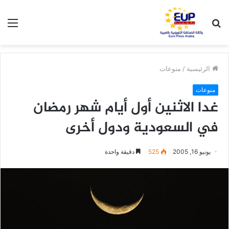
بحث
الق
عن
الرئيسية
/
منوعات
منوعات
غدا الاثنين أول أيام شهر رمضان
في السعودية ودول أخرى
يونيو 16, 2005
525
دقيقة واحدة