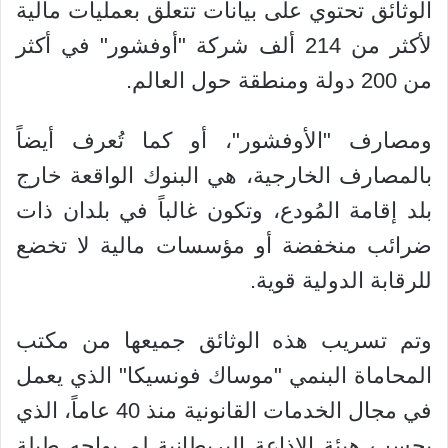
الوثائق تحتوي على بيانات تتعلق بعمليات مالية
لأكثر من 214 ألف شركة "أوفشور" في أكثر
من 200 دولة ومنطقة حول العالم.
ومصارف "الأوفشور"، أو كما تُعرف أيضاً
بالمصارف الخارجية، هي البنوك الواقعة خارج
بلد إقامة المُودع، وتكون غالباً في بلدان ذات
ضرائب منخفضة أو مؤسسات مالية لا تخضع
للرقابة الدولية قوية.
وتم تسريب هذه الوثائق جميعها من مكتب
المحاماة البنمي "موساك فونسيكا" الذي يعمل
في مجال الخدمات القانونية منذ 40 عاماً، الذي
بحسب هيئة الإذاعة البريطانية لم يواجه طيلة