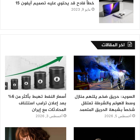
خطأ فادح قد يحتوي عليه تصميم آيفون 15
مايو 9, 2023
اخر المقالات
السويد: حريق ضخم يلتهم منازل
أسعار النفط تهبط بأكثر من 6%
وسط لاهولم والشرطة تعتقل
بعد إعلان ترامب استئناف
شخصاً بشبهة الحريق المتعمد
المحادثات مع إيران
أغسطس 5, 2026
أغسطس 3, 2026