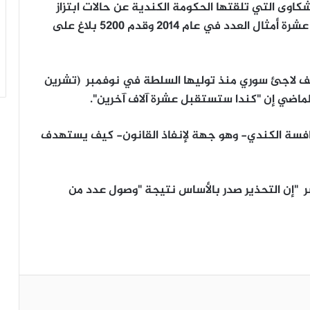
كاوى التي تلقتها الحكومة الكندية عن حالات ابتزاز
بلغ أكثر من 15 ألفاً في العام الماضي أو أكثر من عشرة أمثال العدد في عام 2014 وقدم 5200 بلاغ على
تقبلت الحكومة الليبرالية الجديدة نحو 25 ألف لاجئ سوري منذ توليها السلطة في نوفمبر (تشرين
 الماضي إن "كندا ستستقبل عشرة آلاف آخرين".
نافسة الكندي- وهو جهة لإنفاذ القانون- كيف يستهدف
 "إن التحذير صدر بالأساس نتيجة "وصول عدد من