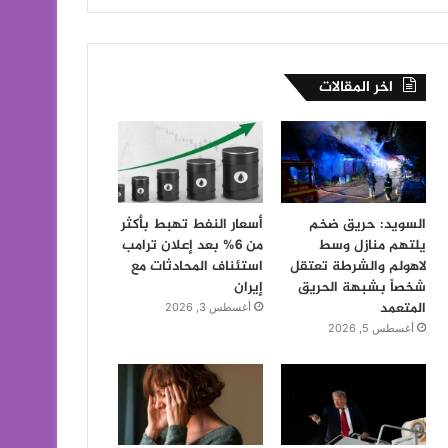
اخر المقالات
السويد: حريق ضخم
أسعار النفط تهبط بأكثر
يلتهم منازل وسط
من 6% بعد إعلان ترامب
لاهولم والشرطة تعتقل
استئناف المحادثات مع
شخصاً بشبهة الحريق
إيران
المتعمد
أغسطس 3, 2026
أغسطس 5, 2026