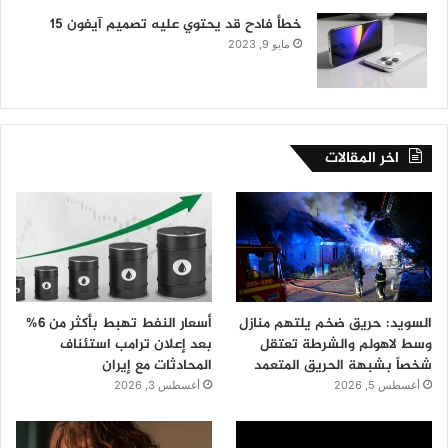
خطأ فادح قد يحتوي عليه تصميم آيفون 15
مايو 9, 2023
اخر المقالات
السويد: حريق ضخم يلتهم منازل
أسعار النفط تهبط بأكثر من 6%
وسط لاهولم والشرطة تعتقل
بعد إعلان ترامب استئناف
شخصاً بشبهة الحريق المتعمد
المحادثات مع إيران
أغسطس 5, 2026
أغسطس 3, 2026