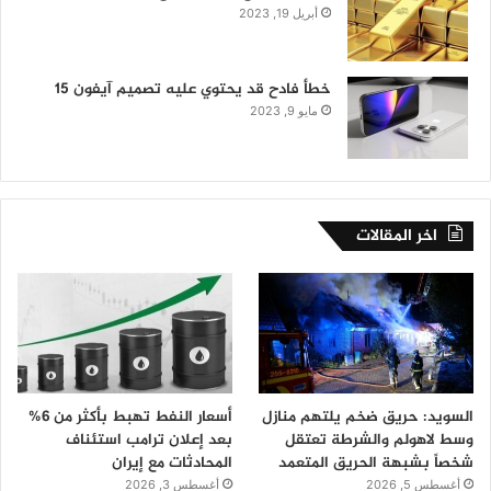
أبريل 19, 2023
خطأ فادح قد يحتوي عليه تصميم آيفون 15
مايو 9, 2023
اخر المقالات
السويد: حريق ضخم يلتهم منازل
أسعار النفط تهبط بأكثر من 6%
وسط لاهولم والشرطة تعتقل
بعد إعلان ترامب استئناف
شخصاً بشبهة الحريق المتعمد
المحادثات مع إيران
أغسطس 5, 2026
أغسطس 3, 2026