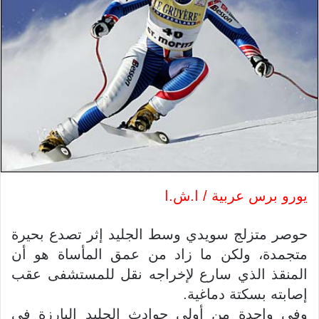
يورو برس عربية / ا.ش.ا
حوصر متزلج سويدي وسط الجليد إثر تصدع بحيرة
متجمدة، ولكن ما زاد من عمق المأساة هو أن
المنقذ الذي سارع لإخراجه نقل للمستشفى عقب
إصابته بسكتة دماغية.
وفي واحدة من أولى حوادث الجليد البارزة في