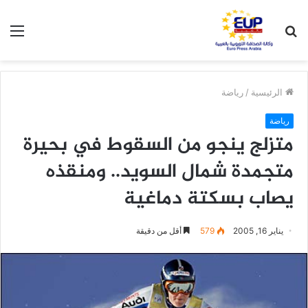
بحث
الق
عن
الرئيسية
/
رياضة
رياضة
متزلج ينجو من السقوط في بحيرة
متجمدة شمال السويد.. ومنقذه
يصاب بسكتة دماغية
يناير 16, 2005
579
أقل من دقيقة