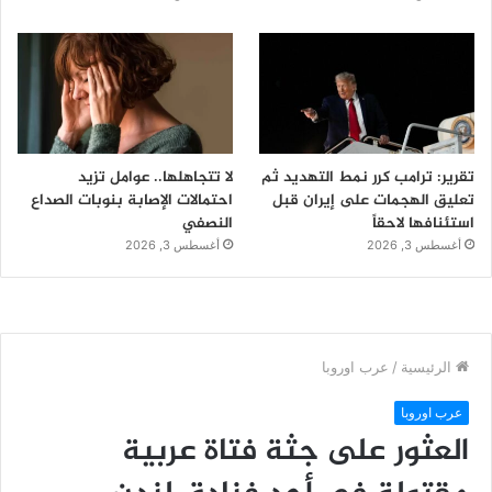
تقرير: ترامب كرر نمط التهديد ثم
لا تتجاهلها.. عوامل تزيد
تعليق الهجمات على إيران قبل
احتمالات الإصابة بنوبات الصداع
استئنافها لاحقاً
النصفي
أغسطس 3, 2026
أغسطس 3, 2026