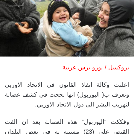
بروكسل / يورو برس عربية
اعلنت وكالة انقاذ القانون في الاتحاد الاوربي
وتعرف ب( اليوربول) انها نجحت في كشف عصابة
لتهريب البشر الى دول الاتحاد الاوربي.
وفككت “اليوربول” هذه العصابة بعد ان القت
القبض على (23) مشتبه به في بعض البلدان