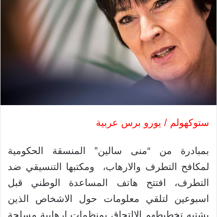
ستوكهولم / يورو برس عربية
بمبادرة من “منى سالين” المنسقة الحكومية
لمكافح التطرف والارهاب، ومكتبها التنسيقي ضد
التطرف، افتتح هاتف المساعدة الوطني قبل
اسبوعين لتلقي معلومات حول الاشخاص الذين
يشتبه تخطيطهم الالتحاق بمنظمات ارهابية مسلحة