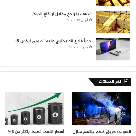
الذهب يتراجع مقابل ارتفاع الدولار
أبريل 19, 2023
خطأ فادح قد يحتوي عليه تصميم آيفون 15
مايو 9, 2023
اخر المقالات
السويد: حريق ضخم يلتهم منازل
أسعار النفط تهبط بأكثر من 6%