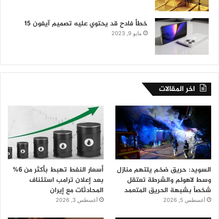
خطأ فادح قد يحتوي عليه تصميم آيفون 15
مايو 9, 2023
اخر المقالات
السويد: حريق ضخم يلتهم منازل
أسعار النفط تهبط بأكثر من 6%
وسط لاهولم والشرطة تعتقل
بعد إعلان ترامب استئناف
شخصاً بشبهة الحريق المتعمد
المحادثات مع إيران
أغسطس 5, 2026
أغسطس 3, 2026