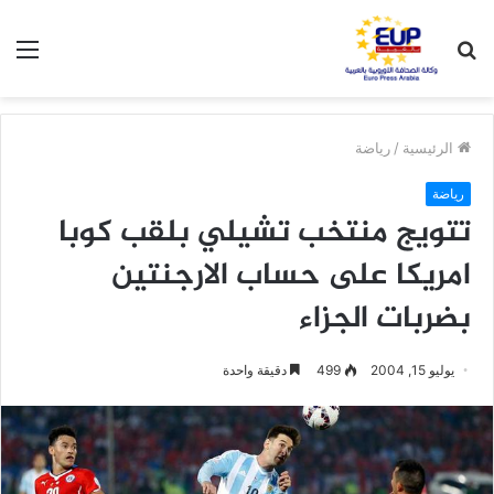
بحث
الق
عن
الرئيسية
/
رياضة
رياضة
تتويج منتخب تشيلي بلقب كوبا
امريكا على حساب الارجنتين
بضربات الجزاء
يوليو 15, 2004
499
دقيقة واحدة