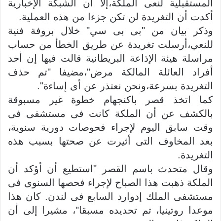
المستقبلية لنعى الملكة،إلا أن الشبكة الإخبارية
أكدت أن التغريدة لن تكن جزءا من هذه العملية.
وذكر بيان من "بى بى سي" خلال بروفة فنية
للنعي،أرسلت تغريدة عن طريق الخطأ من حساب
مراسلة هيئة الإذاعة البريطانية قالت فيها إن أحد
أفراد العائلة المالكة مرض"،مضيفا "تم حذف
التغريدة بسرعة،ونحن نعتذر عن أى إساءة".
كما اتخذ قصر باكنجهام خطوة غير مسبوقة
بالكشف عن أن الملكة كانت فى مستشفى فى
وقت سابق اليوم لإجراء فحوصات دورية سنوية،
بعد المخاوف التى أثيرت عن صحتها بسبب هذه
التغريدة.
وقال متحدث باسم القصر "استطيع أن أؤكد أن
الملكة ذهبت هذا الصباح لإجراء فحصها السنوى فى
مستشفى الملك إدوارد السابع فى لندن. كان هذا
موعدا روتينيا، تم تحديده مسبقا"، مشيرا إلى أن