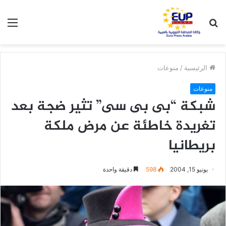
بحث
الق
عن
الرئيسية
/
منوعات
منوعات
شبكة “بى بى سى” تثير ضجة بعد
تغريدة خاطئة عن مرض ملكة
بريطانيا
يونيو 15, 2004
598
دقيقة واحدة