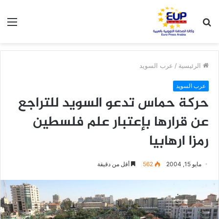
بحث
الق
عن
الرئيسية
/
عرب السويد
عرب السويد
حركة حماس تدعو السويد للتراجع
عن قرارها بإعتبار علم فلسطين
رمزا ارهابيا
مايو 15, 2004
562
أقل من دقيقة