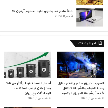
خطأ فادح قد يحتوي عليه تصميم آيفون 15
مايو 9, 2023
اخر المقالات
السويد: حريق ضخم يلتهم منازل
أسعار النفط تهبط بأكثر من 6%
وسط لاهولم والشرطة تعتقل
بعد إعلان ترامب استئناف
شخصاً بشبهة الحريق المتعمد
المحادثات مع إيران
أغسطس 5, 2026
أغسطس 3, 2026