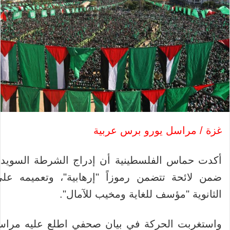
غزة / مراسل يورو برس عربية
أكدت حماس الفلسطينية أن إدراج الشرطة السويدية
ضمن لائحة تتضمن رموزاً "إرهابية"، وتعميمه ع
الثانوية "مؤسف للغاية ومخيب للآمال".
واستغربت الحركة في بيان صحفي اطلع عليه مراس