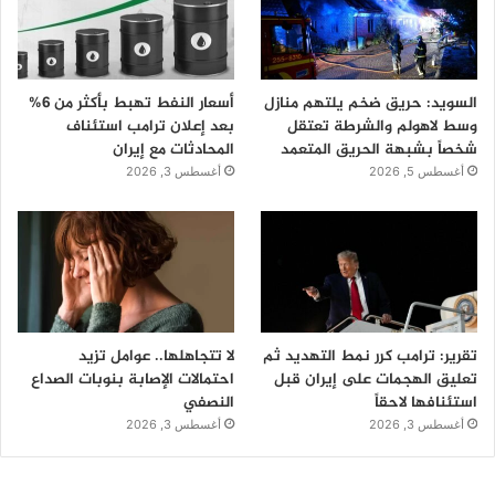
السويد: حريق ضخم يلتهم منازل
أسعار النفط تهبط بأكثر من 6%
وسط لاهولم والشرطة تعتقل
بعد إعلان ترامب استئناف
شخصاً بشبهة الحريق المتعمد
المحادثات مع إيران
أغسطس 5, 2026
أغسطس 3, 2026
تقرير: ترامب كرر نمط التهديد ثم
لا تتجاهلها.. عوامل تزيد
تعليق الهجمات على إيران قبل
احتمالات الإصابة بنوبات الصداع
استئنافها لاحقاً
النصفي
أغسطس 3, 2026
أغسطس 3, 2026