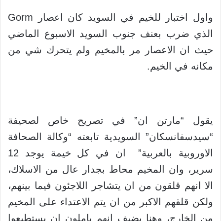
واول اختبار للخيم في السويد كان اعصار Gorm
الذي ضرب بعنف جنوب السويد الاسبوع الماضي
حيث ان الاعصار مر بالمخيم ولم يتحرك شي من
مكانه في الخيم.
يقول “مارتن ان” في تصريح خاص لصحيفة
“سيدسفانسكان” السويدية تابعته “وكالة الصحافة
الاوروبية بالعربية” ان في كل خيمة يوجد 12
سرير، وان المخيم محاط بجدار عال من الاسلاك،
الا انهم قلقون من ان يتشاجر اللاجئون فيما بينهم،
ولكن قلقهم الاكبر من ان يتم الاعتداء على المخيم
من الخارج، وهنا يضيف انهم ياملون ان يستطيعوا