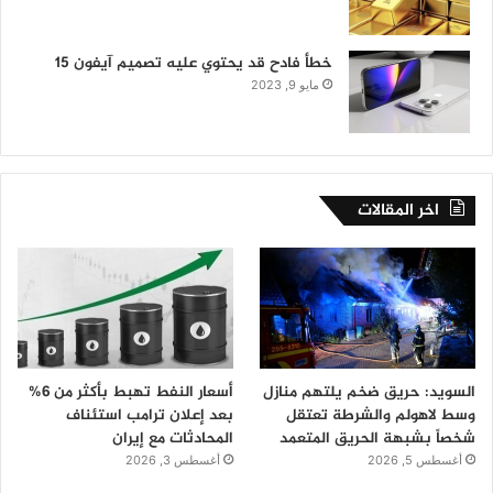
خطأ فادح قد يحتوي عليه تصميم آيفون 15
مايو 9, 2023
اخر المقالات
السويد: حريق ضخم يلتهم منازل
أسعار النفط تهبط بأكثر من 6%
وسط لاهولم والشرطة تعتقل
بعد إعلان ترامب استئناف
شخصاً بشبهة الحريق المتعمد
المحادثات مع إيران
أغسطس 5, 2026
أغسطس 3, 2026