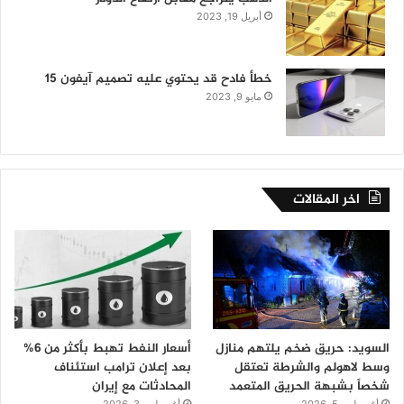
أبريل 19, 2023
خطأ فادح قد يحتوي عليه تصميم آيفون 15
مايو 9, 2023
اخر المقالات
السويد: حريق ضخم يلتهم منازل
أسعار النفط تهبط بأكثر من 6%
وسط لاهولم والشرطة تعتقل
بعد إعلان ترامب استئناف
شخصاً بشبهة الحريق المتعمد
المحادثات مع إيران
أغسطس 5, 2026
أغسطس 3, 2026