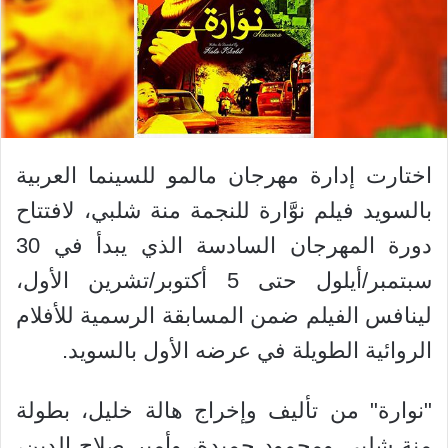
اختارت إدارة مهرجان مالمو للسينما العربية
بالسويد فيلم نوَّارة للنجمة منة شلبي، لافتتاح
دورة المهرجان السادسة الذي يبدأ في 30
سبتمبر/أيلول حتى 5 أكتوبر/تشرين الأول،
لينافس الفيلم ضمن المسابقة الرسمية للأفلام
الروائية الطويلة في عرضه الأول بالسويد.
"نوارة" من تأليف وإخراج هالة خليل، بطولة
منة شلبي ومحمود حميدة، وأمير صلاح الدين،