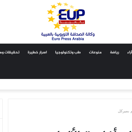
آراء
رياضة
منوعات
طب وتكنولوجيا
اسرار خطيرة
تحقيقات ومق
م بميركل