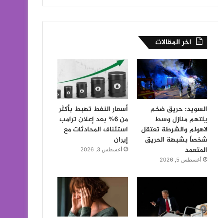
اخر المقالات
السويد: حريق ضخم
أسعار النفط تهبط بأكثر
يلتهم منازل وسط
من 6% بعد إعلان ترامب
لاهولم والشرطة تعتقل
استئناف المحادثات مع
شخصاً بشبهة الحريق
إيران
المتعمد
أغسطس 3, 2026
أغسطس 5, 2026