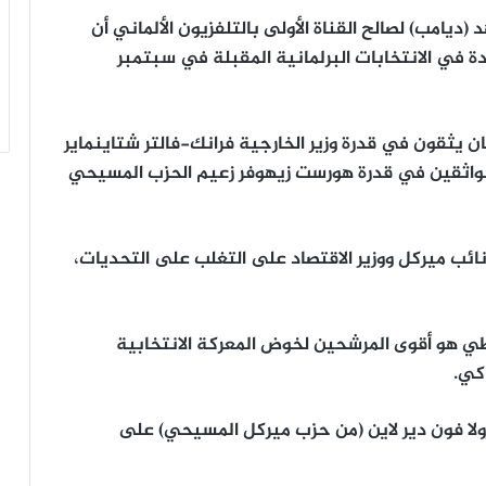
امب) لصالح القناة الأولى بالتلفزيون الألماني أن
دة في الانتخابات البرلمانية المقبلة في سبتمبر
طلاع (إمنيد) أن 38% من الألمان يثقون في قدرة وزير الخارجية فرانك-فالتر شتاينماير
لواثقين في قدرة هورست زيهوفر زعيم الحزب المسيحي
نائب ميركل ووزير الاقتصاد على التغلب على التحديات،
اطي هو أقوى المرشحين لخوض المعركة الانتخابية
كي.
زولا فون دير لاين (من حزب ميركل المسيحي) على