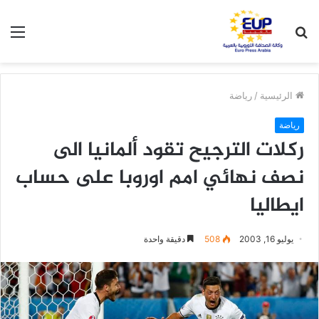
بحث
الق
عن
الرئيسية
/
رياضة
رياضة
ركلات الترجيح تقود ألمانيا الى
نصف نهائي امم اوروبا على حساب
ايطاليا
يوليو 16, 2003
508
دقيقة واحدة