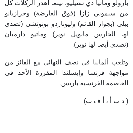
بارولو وماتيا دي تشيليو، بينما أهدر الركلات كل
من سيموني زازا (فوق العارضة) وجرازيانو
بيلي (بجوار القائم) وليوناردو بونوتشي (تصدى
لها الحارس مانويل نوير) وماتيو دارميان
(تصدى أيضا لها نوير).
وتلعب ألمانيا في نصف النهائي مع الفائز من
مواجهة فرنسا وإيسلندا المقررة الأحد في
العاصمة الفرنسية باريس.
( د ب أ ، أ ف ب)