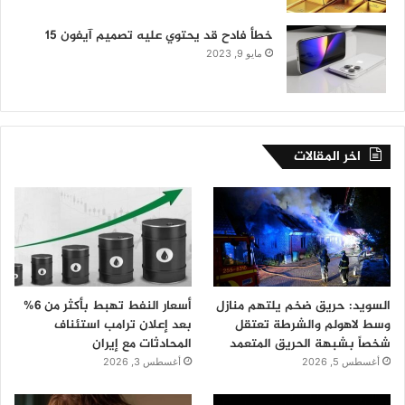
خطأ فادح قد يحتوي عليه تصميم آيفون 15
مايو 9, 2023
اخر المقالات
السويد: حريق ضخم يلتهم منازل
أسعار النفط تهبط بأكثر من 6%
وسط لاهولم والشرطة تعتقل
بعد إعلان ترامب استئناف
شخصاً بشبهة الحريق المتعمد
المحادثات مع إيران
أغسطس 5, 2026
أغسطس 3, 2026