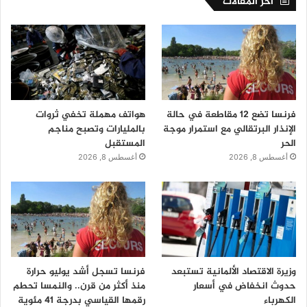
اخر المقالات
فرنسا تضع 12 مقاطعة في حالة
هواتف مهملة تخفي ثروات
الإنذار البرتقالي مع استمرار موجة
بالمليارات وتصبح مناجم
الحر
المستقبل
أغسطس 8, 2026
أغسطس 8, 2026
وزيرة الاقتصاد الألمانية تستبعد
فرنسا تسجل أشد يوليو حرارة
حدوث انخفاض في أسعار
منذ أكثر من قرن.. والنمسا تحطم
الكهرباء
رقمها القياسي بدرجة 41 مئوية