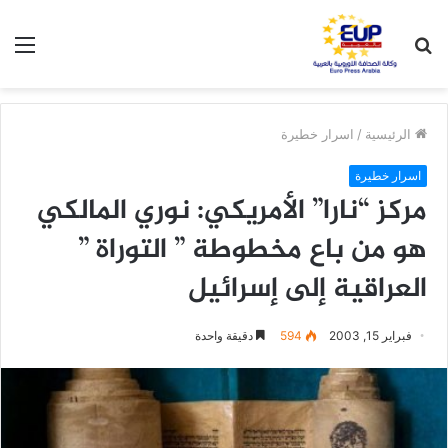
بحث
الق
عن
الرئيسية
/
اسرار خطيرة
اسرار خطيرة
مركز “نارا” الأمريكي: نوري المالكي
هو من باع مخطوطة ” التوراة ”
العراقية إلى إسرائيل
فبراير 15, 2003
594
دقيقة واحدة