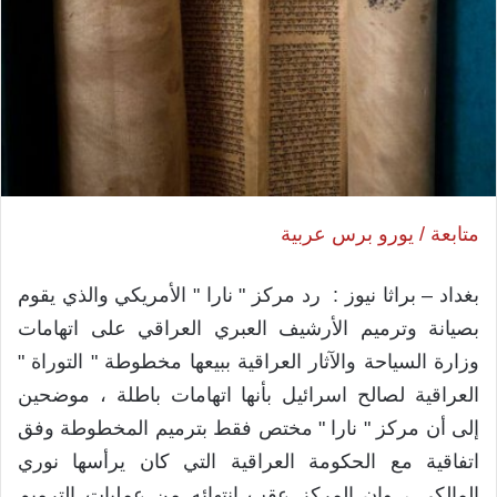
متابعة / يورو برس عربية
بغداد – براثا نيوز : رد مركز " نارا " الأمريكي والذي يقوم
بصيانة وترميم الأرشيف العبري العراقي على اتهامات
وزارة السياحة والآثار العراقية ببيعها مخطوطة " التوراة "
العراقية لصالح اسرائيل بأنها اتهامات باطلة ، موضحين
إلى أن مركز " نارا " مختص فقط بترميم المخطوطة وفق
اتفاقية مع الحكومة العراقية التي كان يرأسها نوري
المالكي ، وان المركز عقب انتهائه من عمليات الترميم