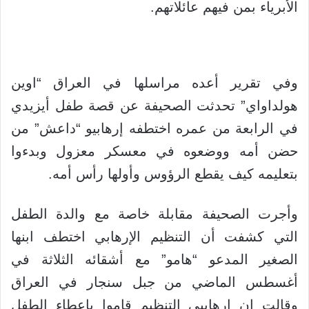
الأبرياء بمن فيهم عائلاتهم.
وفي تقرير أعده مراسلها في العراق “اوين
هولداواي” تحدثت الصحيفة عن قصة طفل أيزيدي
في الرابعة من عمره اختطفه إرهابيو “داعش” من
حضن أمه ووضعوه في معسكر معزول وبدءوا
بتعليمه كيف يقطع الرؤوس وأولها رأس أمه.
وأجرت الصحيفة مقابلة خاصة مع والدة الطفل
التي كشفت أن التنظيم الإرهابي اختطف ابنها
الصغير المدعو “هامو” مع أشقائه الثلاثة في
أغسطس الماضي من جبل سنجار في العراق
وقالت ان إرهابيي التنظيم قاموا بإعطاء الطفل