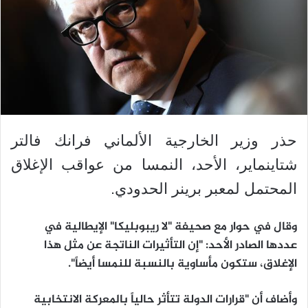
حذر وزير الخارجية الألماني فرانك فالتر
شتاينماير، الأحد، النمسا من عواقب الإغلاق
المحتمل لمعبر برينر الحدودي.
وقال في حوار مع صحيفة "لا ريبوبليكا" الإيطالية في
عددها الصادر الأحد: "إن التأثيرات الناتجة عن مثل هذا
الإغلاق، ستكون مأساوية بالنسبة للنمسا أيضاً".
وأضاف أن "قرارات الدولة تتأثر حالياً بالمعركة الانتخابية