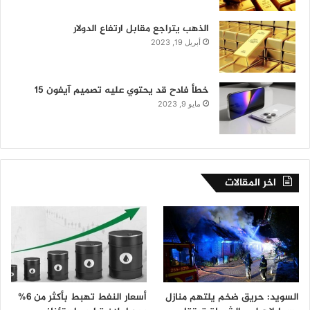
الذهب يتراجع مقابل ارتفاع الدولار
أبريل 19, 2023
خطأ فادح قد يحتوي عليه تصميم آيفون 15
مايو 9, 2023
اخر المقالات
السويد: حريق ضخم يلتهم منازل
أسعار النفط تهبط بأكثر من 6%