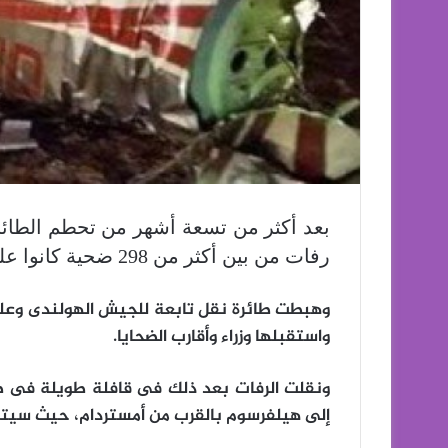
رفات من بين أكثر من 298 ضحية كانوا على متن الطائرة إلى هولندا اليوم السبت.
وهبطت طائرة نقل تابعة للجيش الهولندى وع
واستقبلها وزراء وأقارب الضحايا.
ونقلت الرفات بعد ذلك فى قافلة طويلة فى طر
إلى هيلفرسوم بالقرب من أمستردام، حيث سيت