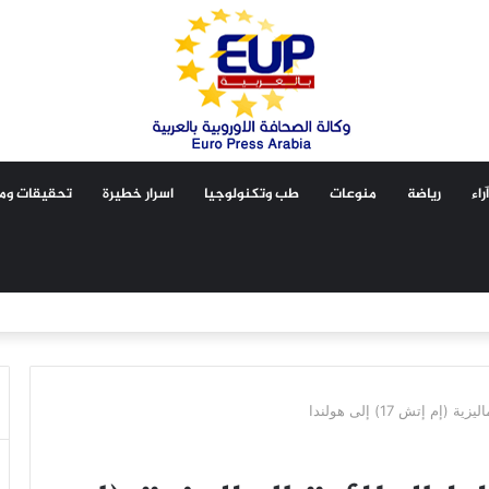
آراء
رياضة
منوعات
طب وتكنولوجيا
اسرار خطيرة
تحقيقات ومق
 إتش 17) إلى هولندا