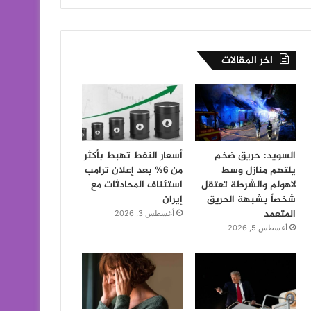
اخر المقالات
السويد: حريق ضخم
أسعار النفط تهبط بأكثر
يلتهم منازل وسط
من 6% بعد إعلان ترامب
لاهولم والشرطة تعتقل
استئناف المحادثات مع
شخصاً بشبهة الحريق
إيران
المتعمد
أغسطس 3, 2026
أغسطس 5, 2026