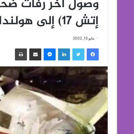
وصول آخر رفات ضحايا
إتش 17) إلى هولندا
مايو 15, 2002
فيسبوك
تويتر
لينكدإن
ماسنجر
مشاركة عبر البريد
طباعة