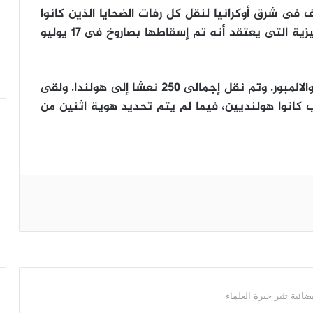
فى شرق أوكرانيا لنقل كل رفات الضحايا الذين كانوا
على متن الطائرة التابعة للخطوط الجوية الماليزية التى يعتقد أنه تم إسقاطها بصاروخ فى 17 يوليو
وكانت الطائرة فى طريقها من أمستردام إلى كوالالمبور. وتم نقل إجمالى 250 نعشا إلى هولندا. ولقى
هم، ومعظم الركاب كانوا هولنديين، فيما لم يتم تحديد هوية اثنين من