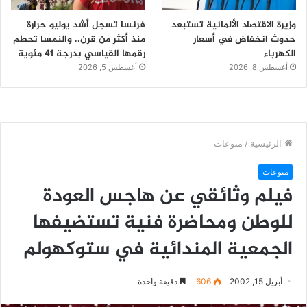
وزيرة الاقتصاد الألمانية تستبعد
فرنسا تسجل أشد يوليو حرارة
حدوث انخفاض في أسعار
منذ أكثر من قرن.. والنمسا تحطم
الكهرباء
رقمها القياسي بدرجة 41 مئوية
أغسطس 8, 2026
أغسطس 5, 2026