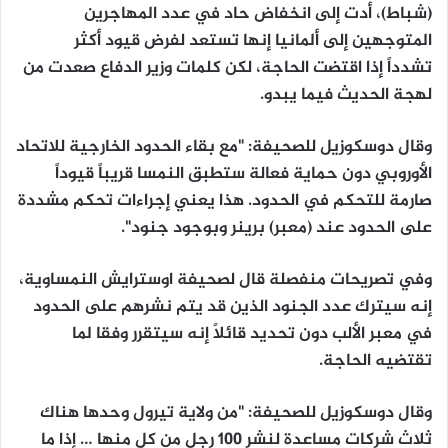
(شباط)، أدت إلى انخفاض حاد في عدد المهاجرين
المتوجهين إلى ألمانيا إنها تستعد لفرض قيود أكثر
تشدداً إذا اقتضت الحاجة، لكن كلمات وزير الدفاع صعدت من
لهجة الحديث فيما يبدو.
وقال دوسكوزيل للصحيفة: "مع بقاء الحدود الخارجية للاتحاد
الأوروبي دون حماية فعالة ستطبق النمسا قريباً قيوداً
صارمة للتحكم في الحدود. هذا يعني إجراءات تحكم مشددة
على الحدود عند (معبر) برينر وبوجود جنود".
وفي تصريحات منفصلة قال لصحيفة اوسترايش النمساوية،
إنه سيترك عدد الجنود الذين قد يتم نشرهم على الحدود
في معبر الألب دون تحديد قائلاً إنه سيتقرر وفقا لما
تقتضيه الحاجة.
وقال دوسكوزيل للصحيفة: "من ولاية تيرول وحدها هناك
ثلاث شركات مساعدة لنشر 100 رجل من كل منها … إذا ما