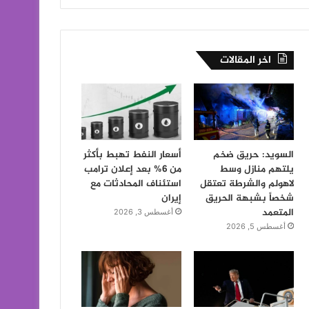
اخر المقالات
السويد: حريق ضخم
أسعار النفط تهبط بأكثر
يلتهم منازل وسط
من 6% بعد إعلان ترامب
لاهولم والشرطة تعتقل
استئناف المحادثات مع
شخصاً بشبهة الحريق
إيران
المتعمد
أغسطس 3, 2026
أغسطس 5, 2026