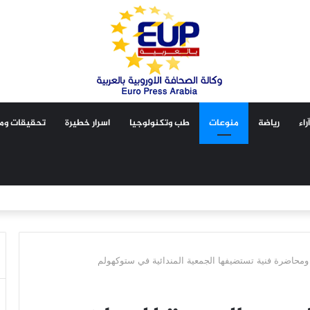
آراء
رياضة
منوعات
طب وتكنولوجيا
اسرار خطيرة
تحقيقات ومق
محاضرة فنية تستضيفها الجمعية المندائية في ستوكهولم