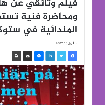
فيلم وثائقي عن ها
ومحاضرة فنية تستض
المندائية في ستوك
أبريل 15, 2002
فيسبوك
تويتر
لينكدإن
ماسنجر
مشاركة عبر البريد
طباعة