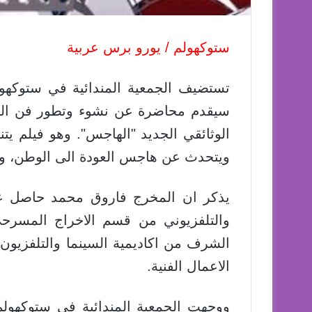
ستوكهولم / يورو برس عربية
تستضيف الجمعية المندائية في ستوكهول
سيقدم محاضرة عن نشوء وتطور فن الفيل
الوثائقي الجديد "الهاجس". وهو فيلم يت
ويتحدث عن هاجس العودة الى الوطن، وتبلغ مدته
يذكر ان المخرج فاروق محمد حاصل عل
والتلفزيوني من قسم الاخراج المسرح
الشرف من اكاديمية السينما والتلفزيون
الاعمال الفنية.
ووجهت الجمعية المندائية في ستوكهولم 