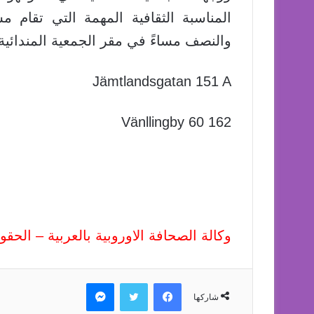
المناسبة الثقافية المهمة التي تقام
والنصف مساءً في
مقر الجمعية المندائي
Jämtlandsgatan 151 A
162 60 Vänllingby
وكالة الصحافة الاوروبية بالعربية – الح
فيسبوك
تويتر
ماسنجر
شاركها