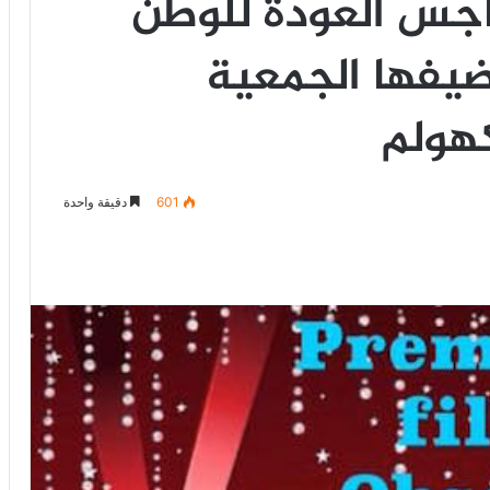
جس العودة للوطن
يفها الجمعية
هولم
601
دقيقة واحدة