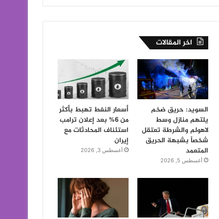
اخر المقالات
السويد: حريق ضخم
أسعار النفط تهبط بأكثر
يلتهم منازل وسط
من 6% بعد إعلان ترامب
لاهولم والشرطة تعتقل
استئناف المحادثات مع
شخصاً بشبهة الحريق
إيران
المتعمد
أغسطس 3, 2026
أغسطس 5, 2026