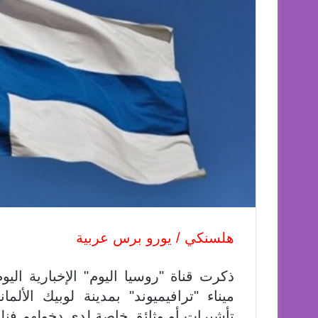
هلسنكي / يورو برس عربية
ذكرت قناة "روسيا اليوم" الإخبارية الي
ميناء "ترافيميوند" بمدينة لوبيك الألما
تأشيرات أو وثائق خاصة لدى دخولهم فنلن