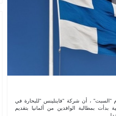
وم "السبت" ، أن شركة "فاينلينس "للبحارة في
نية بدأت بمطالبة الوافدين من ألمانيا بتقديم
دا.