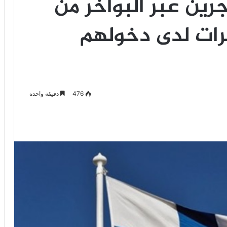
رين عبر البواخر من
يرات لدى دخولهم
476
دقيقة واحدة