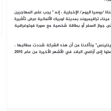
ناة /روسيا اليوم/ الإخبارية ، إنه " يجب على المهاجرين
يناء ترافيميوند بمدينة لوبيك الألمانية عرض تأشيرة
لى جواز السفر أو بطاقة شخصية مع صورة فوتوغرافية
فاينلينس" وتأكدنا من أن هذه الشركة شددت مطالبها ،
مشيرة إلى أن ما يربو عن 1.2 مليون لاجئي وصلوا إلى أراضي البلاد في الأشهر الأخيرة من عام 2015