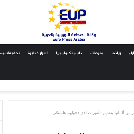
آراء
رياضة
منوعات
طب وتكنولوجيا
اسرار خطيرة
تحقيقات ومق
خر من ألمانيا بتقديم تأشيرات لدى دخولهم هلسنكي