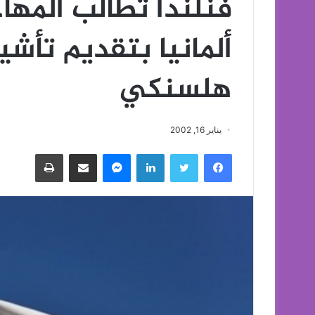
فنلندا تطالب المهاج
ألمانيا بتقديم تأش
هلسنكي
يناير 16, 2002
فيسبوك
تويتر
لينكدإن
ماسنجر
مشاركة عبر البريد
طباعة