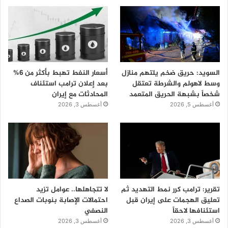
السويد: حريق ضخم يلتهم منازل
أسعار النفط تهبط بأكثر من 6%
وسط لاهولم والشرطة تعتقل
بعد إعلان ترامب استئناف
شخصاً بشبهة الحريق المتعمد
المحادثات مع إيران
أغسطس 5, 2026
أغسطس 3, 2026
تقرير: ترامب كرر نمط التهديد ثم
لا تتجاهلها.. عوامل تزيد
تعليق الهجمات على إيران قبل
احتمالات الإصابة بنوبات الصداع
استئنافها لاحقاً
النصفي
أغسطس 3, 2026
أغسطس 3, 2026