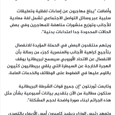
وأضافت "يبلغ مهاجرون عن إساءات لفظية وتعليقات
سلبية عبر وسائل التواصل الاجتماعي تشمل لغة معادية
للأجانب وتوزيع منشورات مناهضة للمهاجرين وفي بعض
الحالات المحدودة جدا اعتداءات بدنية".
ويتهم منتقدون البعض في الحملة المؤيدة للانفصال
بتأجيج كراهية الأجانب والعنصرية كجزء من رسالة بأن
الانفصال عن الاتحاد الأوروبي سيسمح لبريطانيا بوقف
الهجرة الخارجة عن السيطرة التي يلقي بريطانيون كثيرون
باللوم عليها في الضغوط على الوظائف والخدمات العامة.
وتابعت ثورنتون "إن جميع قوات الشرطة البريطانية
ستكون مطالبة من الآن بتقديم بيانات أسبوعية بشأن مثل
هذه الجرائم لبناء صورة واضحة لحجم المشكلة".
وتعهد رئيس الوزراء ديفيد كاميرون أمس الأربعاء بالتصدي