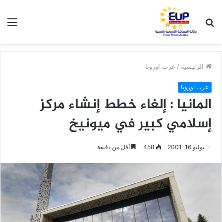
بحث
الق
عن
الرئيسية
/
عرب اوروبا
عرب اوروبا
المانيا : إلغاء خطط إنشاء مركز
إسلامي كبير في ميونيخ
يوليو 16, 2001
458
أقل من دقيقة