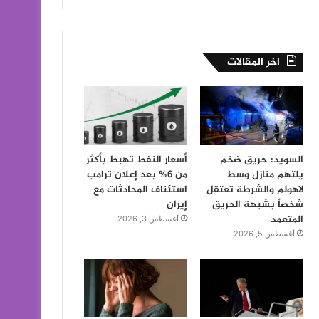
اخر المقالات
السويد: حريق ضخم
أسعار النفط تهبط بأكثر
يلتهم منازل وسط
من 6% بعد إعلان ترامب
لاهولم والشرطة تعتقل
استئناف المحادثات مع
شخصاً بشبهة الحريق
إيران
المتعمد
أغسطس 3, 2026
أغسطس 5, 2026