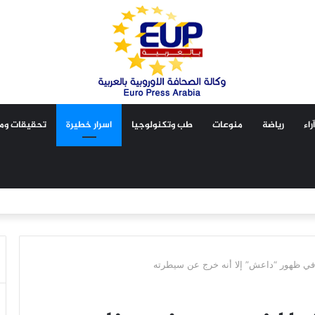
آراء
رياضة
منوعات
طب وتكنولوجيا
اسرار خطيرة
تحقيقات ومق
د في ظهور “داعش” إلا أنه خرج عن سيطرته