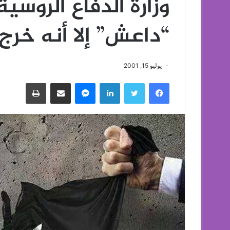
وزارة الدفاع الروسي
“داعش” إلا أنه خر
يوليو 15, 2001
فيسبوك
تويتر
لينكدإن
ماسنجر
مشاركة عبر البريد
طباعة