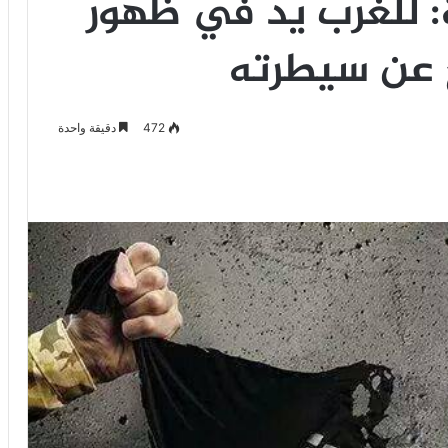
ة: للغرب يد في ظهور
ج عن سيطرته
472
دقيقة واحدة