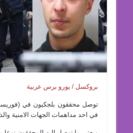
بروكسل / يورو برس عربية
توصل محققون بلجكيون في (فوريست) 
في احد مداهمات الجهات الامنية والذي ا
ويعتبر ما توصل اليه المحققون نوعا م