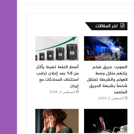
اخر المقالات
السويد: حريق ضخم
أسعار النفط تهبط بأكثر
يلتهم منازل وسط
من 6% بعد إعلان ترامب
لاهولم والشرطة تعتقل
استئناف المحادثات مع
شخصاً بشبهة الحريق
إيران
المتعمد
أغسطس 3, 2026
أغسطس 5, 2026