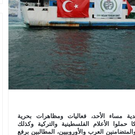
ة مساء الأحد، فعاليات ومظاهرات بحرية
 لا يقل عن 150 مشاركا حملوا الأعلام الفلسطينية والتركية وكذلك
والمتضامنين العرب والأوروبيين، المطالبين برفع