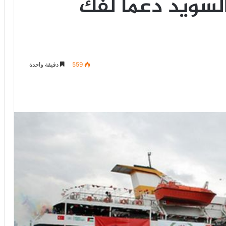
لسويد دعما لفك
559
دقيقة واحدة