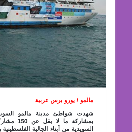
مالمو / يورو برس عربية
شهدت شواطئ مدينة مالمو السويدي
بمشاركة ما
السويدية من أبناء الجالية الفلسطينية 