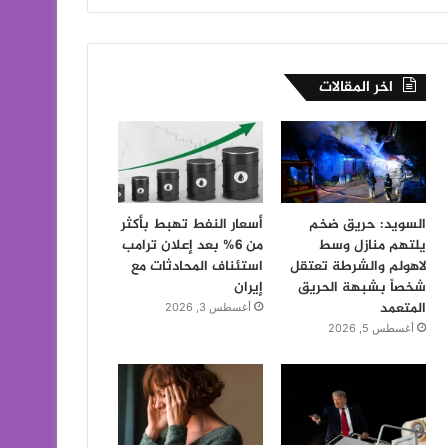
اخر المقالات
السويد: حريق ضخم
أسعار النفط تهبط بأكثر
يلتهم منازل وسط
من 6% بعد إعلان ترامب
لاهولم والشرطة تعتقل
استئناف المحادثات مع
شخصاً بشبهة الحريق
إيران
المتعمد
أغسطس 3, 2026
أغسطس 5, 2026