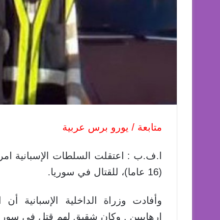
متابعة / يورو برس عربية
ا.ف.ب : اعتقلت السلطات الإسبانية امرأة 
(16 عاما)، للقتال في سوريا.
وأفادت وزراة الداخلية الإسبانية أن
إرهابيين . وكان شقيق لهم قتل في سوريا