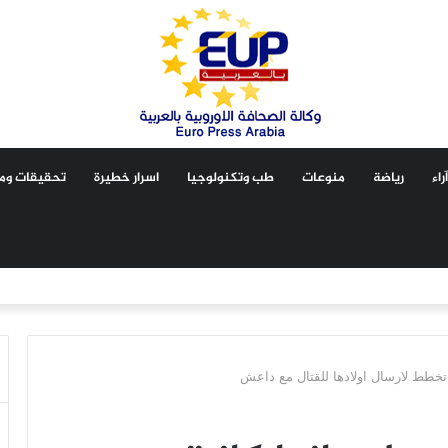
آراء
رياضة
منوعات
طب وتكنولوجيا
اسرار خطيرة
تحقيقات ومق
 تخطط لارسال اولادها للقتال مع داعش