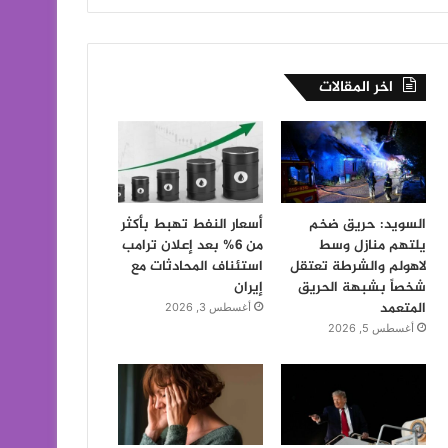
اخر المقالات
السويد: حريق ضخم
أسعار النفط تهبط بأكثر
يلتهم منازل وسط
من 6% بعد إعلان ترامب
لاهولم والشرطة تعتقل
استئناف المحادثات مع
شخصاً بشبهة الحريق
إيران
المتعمد
أغسطس 3, 2026
أغسطس 5, 2026